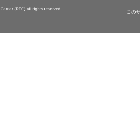
Center (RFC) all rights reserved.
この