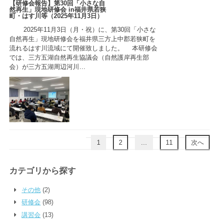
【研修会報告】第30回「小さな自
然再生」現地研修会 in福井県若狭
町・はす川等（2025年11月3日）
2025年11月3日（月・祝）に、第30回「小さな
自然再生」現地研修会を福井県三方上中郡若狭町を
流れるはす川流域にて開催致しました。 本研修会
では、三方五湖自然再生協議会（自然護岸再生部
会）が三方五湖周辺河川…
1
2
…
11
次へ
カテゴリから探す
その他
(2)
研修会
(98)
講習会
(13)