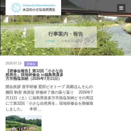
行事案内・報告
HOME
/
行事案内・報告
2026.07.13
研修会
【研修会報告】第32回「小さな自
然再生」現地研修会 in福島県喜多
方市熱塩加納（2026年7月11日）
開会挨拶 座学研修 鷲田ビオトープ 高郷ほんそんの
棚田 駒形 南原堤 研修終了後の振り返り 2026年7
月11日（土）に福島県喜多方市熱塩加納とその周辺
にて第32回「小さな自然再生」現地研修会を開催致
しました。 本研…