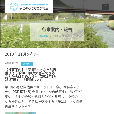
行事案内・報告
HOME
/
行事案内・報告
2018年11月の記事
2018.11.21
講習会
【行事案内】「第1回小さな自然再
生サミット2019神戸大会～できる
ことからはじめよう～（2019年1月
26-27日）」を開催します
第1回小さな自然再生サミット2019神戸大会案内チ
ラシ(PDF 571KB) 全国の小さな自然再生の担い手が
集い、各地の経験や挑戦を仲間と共有し、今後の更
なる推進に向けて意見を交換する「第1回小さな自然
再生サミット201…