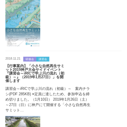
2018.11.21
研修会
講習会
【行事案内】「小さな自然再生サミ
ット2019神戸大会サイドイベント
『講習会～iRICで学ぶ川の流れ（初
級）～』（2019年1月27日）」を開
催します
講習会～iRICで学ぶ川の流れ（初級）～ 案内チラ
シ(PDF 285KB) ※定員に達したため、参加申込を締
め切りました。（1月10日） 2019年1月26日（土）
～27日（日）に神戸にて開催する「小さな自然再生
サミット…