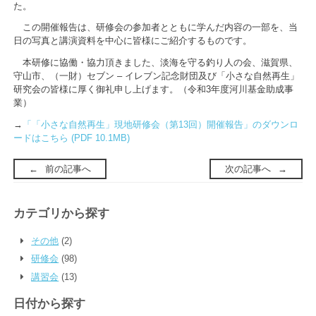
た。
この開催報告は、研修会の参加者とともに学んだ内容の一部を、当
日の写真と講演資料を中心に皆様にご紹介するものです。
本研修に協働・協力頂きました、淡海を守る釣り人の会、滋賀県、
守山市、（一財）セブン – イレブン記念財団及び「小さな自然再生」
研究会の皆様に厚く御礼申し上げます。（令和3年度河川基金助成事
業）
→
「「小さな自然再生」現地研修会（第13回）開催報告」のダウンロ
ードはこちら (PDF 10.1MB)
前の記事へ
次の記事へ
カテゴリから探す
その他
(2)
研修会
(98)
講習会
(13)
日付から探す