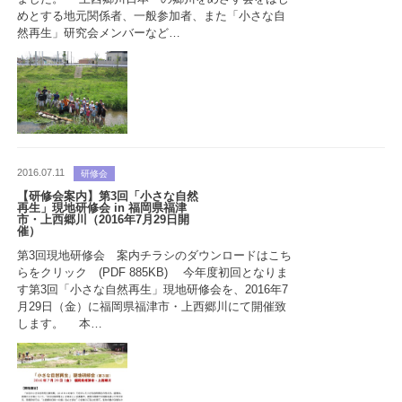
めとする地元関係者、一般参加者、また「小さな自
然再生」研究会メンバーなど…
2016.07.11
研修会
【研修会案内】第3回「小さな自然
再生」現地研修会 in 福岡県福津
市・上西郷川（2016年7月29日開
催）
第3回現地研修会 案内チラシのダウンロードはこち
らをクリック (PDF 885KB) 今年度初回となりま
す第3回「小さな自然再生」現地研修会を、2016年7
月29日（金）に福岡県福津市・上西郷川にて開催致
します。 本…