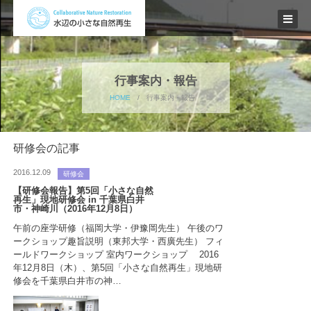
行事案内・報告
HOME
/
行事案内・報告
研修会の記事
2016.12.09
研修会
【研修会報告】第5回「小さな自然
再生」現地研修会 in 千葉県白井
市・神崎川（2016年12月8日）
午前の座学研修（福岡大学・伊豫岡先生） 午後のワ
ークショップ趣旨説明（東邦大学・西廣先生） フィ
ールドワークショップ 室内ワークショップ 2016
年12月8日（木）、第5回「小さな自然再生」現地研
修会を千葉県白井市の神…