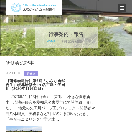
行事案内・報告
HOME
/
行事案内・報告
研修会の記事
2020.11.16
研修会
【研修会報告】第9回「小さな自然
再生」現地研修会 in 名古屋・矢田
川（2020年11月13日）
2020年11月13日（金）、第9回「小さな自然再
生」現地研修会を愛知県名古屋市にて開催致しまし
た。 地元の矢田川バーブ工プロジェクト関係者や
自治体職員、実務者など計37名に参加いただき、
「事前モニタリングで学ぶ土…