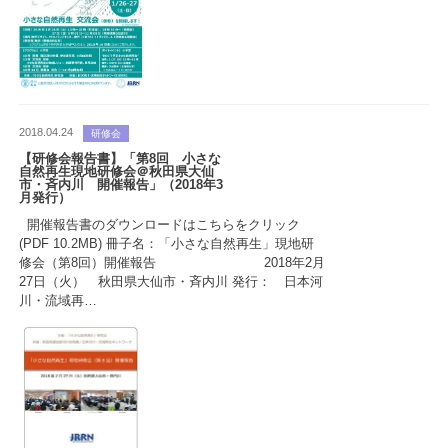
2018.04.24
研修会
【研修会報告書】「第8回 小さな
自然再生現地研修会＠秋田県大仙
市・斉内川 開催報告」（2018年3
月発行）
開催報告書のダウンロードはこちらをクリック
(PDF 10.2MB) 冊子名：「小さな自然再生」現地研
修会（第8回）開催報告 2018年2月
27日（火） 秋田県大仙市・斉内川 発行： 日本河
川・流域再…