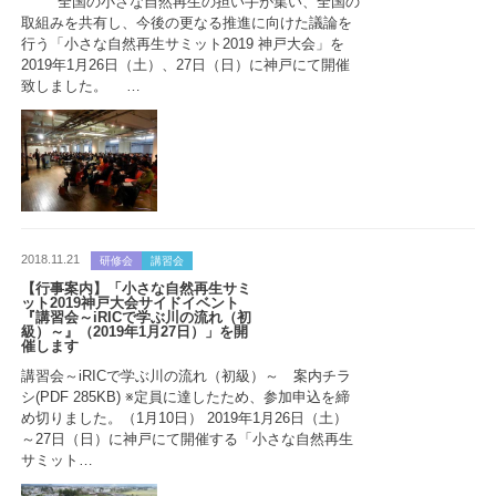
全国の小さな自然再生の担い手が集い、全国の
取組みを共有し、今後の更なる推進に向けた議論を
行う「小さな自然再生サミット2019 神戸大会」を
2019年1月26日（土）、27日（日）に神戸にて開催
致しました。 …
2018.11.21
研修会
講習会
【行事案内】「小さな自然再生サミ
ット2019神戸大会サイドイベント
『講習会～iRICで学ぶ川の流れ（初
級）～』（2019年1月27日）」を開
催します
講習会～iRICで学ぶ川の流れ（初級）～ 案内チラ
シ(PDF 285KB) ※定員に達したため、参加申込を締
め切りました。（1月10日） 2019年1月26日（土）
～27日（日）に神戸にて開催する「小さな自然再生
サミット…