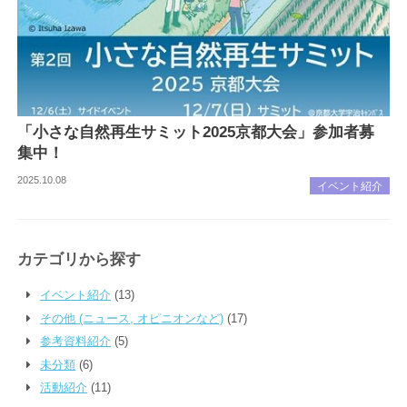
「小さな自然再生サミット2025京都大会」参加者募
集中！
2025.10.08
イベント紹介
カテゴリから探す
イベント紹介
(13)
その他 (ニュース, オピニオンなど)
(17)
参考資料紹介
(5)
未分類
(6)
活動紹介
(11)