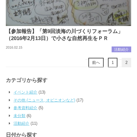
【参加報告】「第9回淡海の川づくりフォーラム」
（2016年2月13日）で小さな自然再生をＰＲ
2016.02.15
活動紹介
前へ
1
2
カテゴリから探す
イベント紹介
(13)
その他 (ニュース, オピニオンなど)
(17)
参考資料紹介
(5)
未分類
(6)
活動紹介
(11)
日付から探す